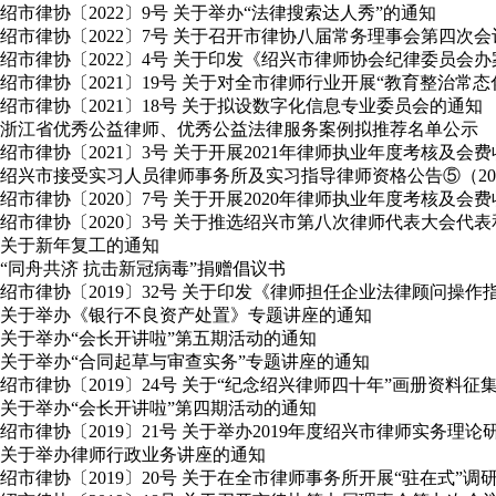
绍市律协〔2022〕9号 关于举办“法律搜索达人秀”的通知
绍市律协〔2022〕7号 关于召开市律协八届常务理事会第四次
绍市律协〔2022〕4号 关于印发《绍兴市律师协会纪律委员会
绍市律协〔2021〕19号 关于对全市律师行业开展“教育整治常
绍市律协〔2021〕18号 关于拟设数字化信息专业委员会的通知
浙江省优秀公益律师、优秀公益法律服务案例拟推荐名单公示
绍市律协〔2021〕3号 关于开展2021年律师执业年度考核及会
绍兴市接受实习人员律师事务所及实习指导律师资格公告⑤（2020年
绍市律协〔2020〕7号 关于开展2020年律师执业年度考核及会
绍市律协〔2020〕3号 关于推选绍兴市第八次律师代表大会
关于新年复工的通知
“同舟共济 抗击新冠病毒”捐赠倡议书
绍市律协〔2019〕32号 关于印发《律师担任企业法律顾问操作
关于举办《银行不良资产处置》专题讲座的通知
关于举办“会长开讲啦”第五期活动的通知
关于举办“合同起草与审查实务”专题讲座的通知
绍市律协〔2019〕24号 关于“纪念绍兴律师四十年”画册资料征
关于举办“会长开讲啦”第四期活动的通知
绍市律协〔2019〕21号 关于举办2019年度绍兴市律师实务理
关于举办律师行政业务讲座的通知
绍市律协〔2019〕20号 关于在全市律师事务所开展“驻在式”