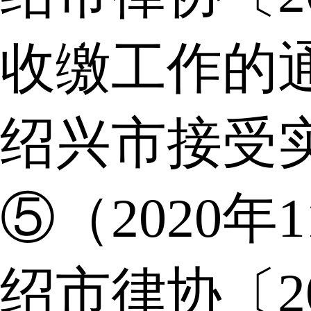
收缴工作的
绍兴市接受
⑤（2020年
绍市律协〔2