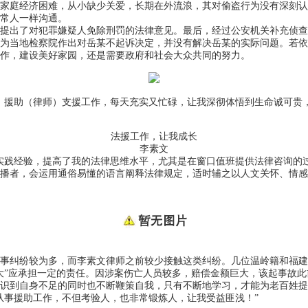
庭经济困难，从小缺少关爱，长期在外流浪，其对偷盗行为没有深刻认
常人一样沟通。
出了对犯罪嫌疑人免除刑罚的法律意见。最后，经过公安机关补充侦查
为当地检察院作出对岳某不起诉决定，并没有解决岳某的实际问题。若依
作，建设美好家园，还是需要政府和社会大众共同的努力。
援助（律师）支援工作，每天充实又忙碌，让我深彻体悟到生命诚可贵，
法援工作，让我成长
李素文
践经验，提高了我的法律思维水平，尤其是在窗口值班提供法律咨询的过
播者，会运用通俗易懂的语言阐释法律规定，适时辅之以人文关怀、情感
纠纷较为多，而李素文律师之前较少接触这类纠纷。几位温岭籍和福建籍
大”应承担一定的责任。因涉案伤亡人员较多，赔偿金额巨大，该起事故
识到自身不足的同时也不断鞭策自我，只有不断地学习，才能为老百姓提
事援助工作，不但考验人，也非常锻炼人，让我受益匪浅！”