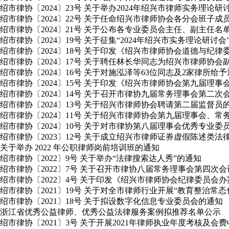
绍市律协〔2024〕23号 关于举办2024年绍兴市律师实务理论
绍市律协〔2024〕22号 关于任命绍兴市律师协会各分会班子成
绍市律协〔2024〕21号 关于公布各专业委员会主任、副主任名
绍市律协〔2024〕19号 关于征集“2024年绍兴市实务理论研讨
绍市律协〔2024〕18号 关于印发《绍兴市律师协会道德与纪
绍市律协〔2024〕17号 关于聘任林长华同志为绍兴市律师协会
绍市律协〔2024〕16号 关于对施泓泽等63位同志及2家律所给
绍市律协〔2024〕15号 关于印发《绍兴市律师协会第九届理
绍市律协〔2024〕14号 关于召开市律协九届常务理事会第二
绍市律协〔2024〕13号 关于绍兴市律师协会聘请第二届监督员
绍市律协〔2024〕11号 关于绍兴市律师协会第九届理事会
绍市律协〔2024〕10号 关于对市律协第八届理事会优秀专业
绍市律协〔2023〕12号 关于成立绍兴市律师证券虚假陈述类
关于举办 2022 年公职律师岗前培训班的通知
绍市律协〔2022〕9号 关于举办“法律搜索达人秀”的通知
绍市律协〔2022〕7号 关于召开市律协八届常务理事会第四次
绍市律协〔2022〕4号 关于印发《绍兴市律师协会纪律委员会
绍市律协〔2021〕19号 关于对全市律师行业开展“教育整治常
绍市律协〔2021〕18号 关于拟设数字化信息专业委员会的通知
浙江省优秀公益律师、优秀公益法律服务案例拟推荐名单公示
绍市律协〔2021〕3号 关于开展2021年律师执业年度考核及会