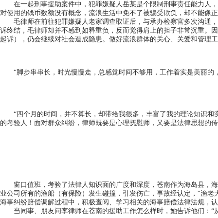
在一起刑事援助案件中，犯罪嫌疑人岳某是个限制刑事责任能力人，家
对使用的钱币数额没有概念，流浪生活中免不了被骗受欺负，却不能像正
毛律师在前往犯罪嫌疑人老家调查取证后，与承办检察官多次沟通，提
诉终结，毛律师却并不感到如释重负，反而觉得肩上的担子非常沉重。因
起诉），仍会继续对社会造成隐患。做好流浪群体的关心、关爱和管理工
“脚步串串长，时光慢慢走，总感觉时间不够用，工作着实是美丽的，
“四个月的时间，并不算长，却带给我很多，丰富了我的理论知识和实
的考验人！面对群众纠纷，律师既要是心理抚慰师，又要是法律思想的传
窗口值班，考验了法律人知识面的广度和深度，苍南作为海岛县，海事
业公司所有的渔船（有保险）发生碰撞，引发伤亡，事故经认定，“渔老
海事纠纷赔偿调解过程中，积极查阅、学习相关的海事赔偿法律法规，认
当同事、朋友问李律师在苍南的援助工作怎么样时，她告诉他们：“从