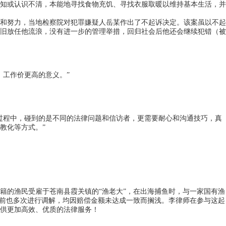
知或认识不清，本能地寻找食物充饥、寻找衣服取暖以维持基本生活，并
和努力，当地检察院对犯罪嫌疑人岳某作出了不起诉决定。该案虽以不起
旧放任他流浪，没有进一步的管理举措，回归社会后他还会继续犯错（被
工作价更高的意义。”
程中，碰到的是不同的法律问题和信访者，更需要耐心和沟通技巧，真
教化等方式。”
的渔民受雇于苍南县霞关镇的“渔老大”，在出海捕鱼时，与一家国有渔
此前也多次进行调解，均因赔偿金额未达成一致而搁浅。李律师在参与这起
供更加高效、优质的法律服务！