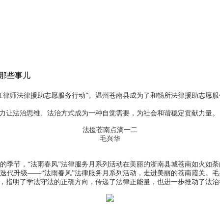
南那些事儿
江律师法律援助志愿服务行动”。温州苍南县成为了和畅所法律援助志愿
力让法治思维、法治方式成为一种自觉需要，为社会和谐稳定贡献力量。
法援苍南点滴一二
毛兴华
季节，“法雨春风”法律服务月系列活动在美丽的浙南县城苍南如火如荼
代升级——“法雨春风”法律服务月系列活动，走进美丽的苍南霞关。毛
动，指明了学法守法的正确方向，传递了法律正能量，也进一步推动了法