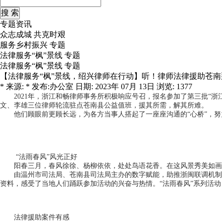
专题资讯
众志成城 共克时艰
服务乡村振兴 专题
法律服务“枫”景线 专题
法律服务“枫”景线 专题
【法律服务“枫”景线，绍兴律师在行动】听！律师法律援助苍
* 来源: * 发布:办公室 日期: 2023年 07月 13日 浏览: 1377
2021年，浙江和畅律师事务所积极响应号召，报名参加了第三批“浙
文、李雄三位律师轮流驻点苍南县公益值班，援其所需，解其所难。
他们顾眼前更顾长远，为各方当事人搭起了一座座沟通的“心桥”，努
“法雨春风”风光正好
阳春三月，春风徐徐、杨柳依依，处处鸟语花香。在这风景秀美如画的
由温州市司法局、苍南县司法局主办的数字赋能，助推浙闽联调机制迭
资料，感受了当地人们踊跃参加活动的兴奋与热情。“法雨春风”系列活
法律援助案件有感