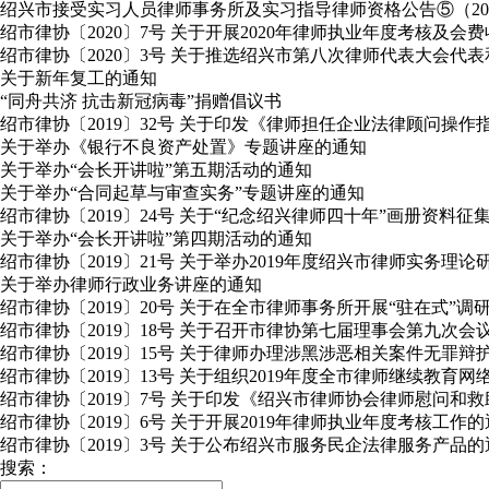
绍兴市接受实习人员律师事务所及实习指导律师资格公告⑤（2020年
绍市律协〔2020〕7号 关于开展2020年律师执业年度考核及会
绍市律协〔2020〕3号 关于推选绍兴市第八次律师代表大会
关于新年复工的通知
“同舟共济 抗击新冠病毒”捐赠倡议书
绍市律协〔2019〕32号 关于印发《律师担任企业法律顾问操作
关于举办《银行不良资产处置》专题讲座的通知
关于举办“会长开讲啦”第五期活动的通知
关于举办“合同起草与审查实务”专题讲座的通知
绍市律协〔2019〕24号 关于“纪念绍兴律师四十年”画册资料征
关于举办“会长开讲啦”第四期活动的通知
绍市律协〔2019〕21号 关于举办2019年度绍兴市律师实务理
关于举办律师行政业务讲座的通知
绍市律协〔2019〕20号 关于在全市律师事务所开展“驻在式”
绍市律协〔2019〕18号 关于召开市律协第七届理事会第九次会
绍市律协〔2019〕15号 关于律师办理涉黑涉恶相关案件无罪
绍市律协〔2019〕13号 关于组织2019年度全市律师继续教育
绍市律协〔2019〕7号 关于印发《绍兴市律师协会律师慰问和
绍市律协〔2019〕6号 关于开展2019年律师执业年度考核工作
绍市律协〔2019〕3号 关于公布绍兴市服务民企法律服务产品的
搜索：