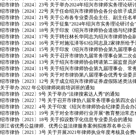
绍市律协〔2024〕23号 关于举办2024年绍兴市律师实务理论
绍市律协〔2024〕22号 关于任命绍兴市律师协会各分会班子成
绍市律协〔2024〕21号 关于公布各专业委员会主任、副主任名
绍市律协〔2024〕19号 关于征集“2024年绍兴市实务理论研讨
绍市律协〔2024〕18号 关于印发《绍兴市律师协会道德与纪
绍市律协〔2024〕17号 关于聘任林长华同志为绍兴市律师协会
绍市律协〔2024〕16号 关于对施泓泽等63位同志及2家律所给
绍市律协〔2024〕15号 关于印发《绍兴市律师协会第九届理
绍市律协〔2024〕14号 关于召开市律协九届常务理事会第二
绍市律协〔2024〕13号 关于绍兴市律师协会聘请第二届监督员
绍市律协〔2024〕11号 关于绍兴市律师协会第九届理事会
绍市律协〔2024〕10号 关于对市律协第八届理事会优秀专业
绍市律协〔2023〕12号 关于成立绍兴市律师证券虚假陈述类
关于举办 2022 年公职律师岗前培训班的通知
绍市律协〔2022〕9号 关于举办“法律搜索达人秀”的通知
绍市律协〔2022〕7号 关于召开市律协八届常务理事会第四次
绍市律协〔2022〕4号 关于印发《绍兴市律师协会纪律委员会
绍市律协〔2021〕19号 关于对全市律师行业开展“教育整治常
绍市律协〔2021〕18号 关于拟设数字化信息专业委员会的通知
浙江省优秀公益律师、优秀公益法律服务案例拟推荐名单公示
绍市律协〔2021〕3号 关于开展2021年律师执业年度考核及会