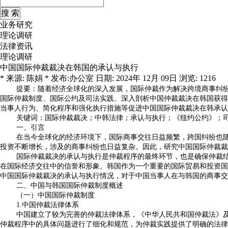
业务研究
理论调研
法律资讯
理论调研
中国国际仲裁裁决在韩国的承认与执行
* 来源: 陈娟 * 发布:办公室 日期: 2024年 12月 09日 浏览: 1216
提要：随着经济全球化的深入发展，国际仲裁作为解决跨境商事纠
国际仲裁制度、国际公约及司法实践、深入剖析中国仲裁裁决在韩国获得
当事人行为、简化程序和强化执行措施等促进中国国际仲裁裁决在韩承认
关键词：国际仲裁裁决；中韩法律；承认与执行；《纽约公约》；
一、引言
在当今全球化的经济环境下，国际商事交往日益频繁，跨国纠纷也
投资不断增长，涉及的商事纠纷也日益复杂。因此，研究中国国际仲裁裁
国际仲裁裁决的承认与执行是仲裁程序的最终环节，也是确保仲裁
在国际经济交往中的信誉和形象。韩国作为一个重要的国际贸易和投资国
中国国际仲裁裁决的承认与执行情况，对于中国当事人在与韩国的商事交
二、中国与韩国国际仲裁制度概述
（一）中国国际仲裁制度
1.中国仲裁法律体系
中国建立了较为完善的仲裁法律体系，《中华人民共和国仲裁法》
仲裁程序中的具体问题进行了细化和规范，为仲裁实践提供了明确的法律依据