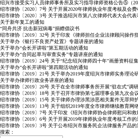
绍兴市接受实习人员律师事务所及实习指导律师资格公告⑤（2020年
绍市律协〔2020〕7号 关于开展2020年律师执业年度考核及会
绍市律协〔2020〕3号 关于推选绍兴市第八次律师代表大会
关于新年复工的通知
“同舟共济 抗击新冠病毒”捐赠倡议书
绍市律协〔2019〕32号 关于印发《律师担任企业法律顾问操作
关于举办《银行不良资产处置》专题讲座的通知
关于举办“会长开讲啦”第五期活动的通知
关于举办“合同起草与审查实务”专题讲座的通知
绍市律协〔2019〕24号 关于“纪念绍兴律师四十年”画册资料征
关于举办“会长开讲啦”第四期活动的通知
绍市律协〔2019〕21号 关于举办2019年度绍兴市律师实务理
关于举办律师行政业务讲座的通知
绍市律协〔2019〕20号 关于在全市律师事务所开展“驻在式”
绍市律协〔2019〕18号 关于召开市律协第七届理事会第九次会
绍市律协〔2019〕15号 关于律师办理涉黑涉恶相关案件无罪
绍市律协〔2019〕13号 关于组织2019年度全市律师继续教育
绍市律协〔2019〕7号 关于印发《绍兴市律师协会律师慰问和
绍市律协〔2019〕6号 关于开展2019年律师执业年度考核工作
绍市律协〔2019〕3号 关于公布绍兴市服务民企法律服务产品的
搜索：