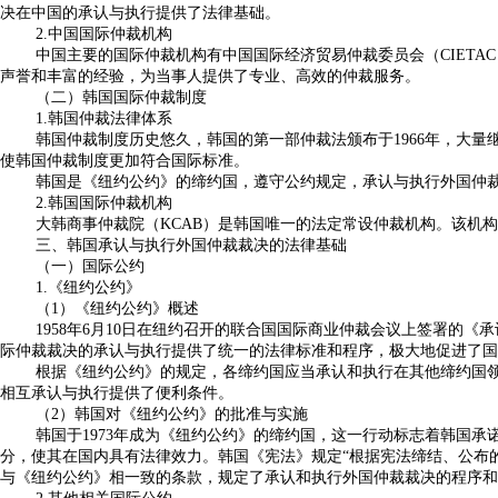
决在中国的承认与执行提供了法律基础。
2.中国国际仲裁机构
中国主要的国际仲裁机构有中国国际经济贸易仲裁委员会（CIETA
声誉和丰富的经验，为当事人提供了专业、高效的仲裁服务。
（二）韩国国际仲裁制度
1.韩国仲裁法律体系
韩国仲裁制度历史悠久，韩国的第一部仲裁法颁布于1966年，大量
使韩国仲裁制度更加符合国际标准。
韩国是《纽约公约》的缔约国，遵守公约规定，承认与执行外国仲
2.韩国国际仲裁机构
大韩商事仲裁院（KCAB）是韩国唯一的法定常设仲裁机构。该机
三、韩国承认与执行外国仲裁裁决的法律基础
（一）国际公约
1.《纽约公约》
（1）《纽约公约》概述
1958年6月10日在纽约召开的联合国国际商业仲裁会议上签署的《承认及执行外国仲裁裁决公约》
际仲裁裁决的承认与执行提供了统一的法律标准和程序，极大地促进了国
根据《纽约公约》的规定，各缔约国应当承认和执行在其他缔约国
相互承认与执行提供了便利条件。
（2）韩国对《纽约公约》的批准与实施
韩国于1973年成为《纽约公约》的缔约国，这一行动标志着韩国
分，使其在国内具有法律效力。韩国《宪法》规定“根据宪法缔结、公布的条约及普遍得
与《纽约公约》相一致的条款，规定了承认和执行外国仲裁裁决的程序和