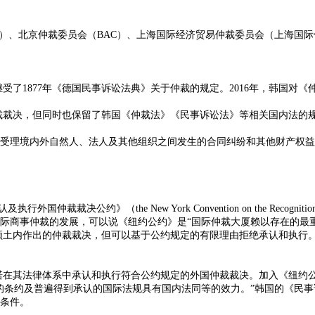
C）、北京仲裁委员会（BAC）、上海国际经济贸易仲裁委员会（上海国际
继受了1877年《德国民事诉讼法典》关于仲裁的规定。2016年，韩国
裁裁决，但同时也保留了韩国《仲裁法》《民事诉讼法》等相关国内法的
构受理境内外自然人、法人及其他组织之间发生的合同纠纷和其他财产权
（the New York Convention on the Recognition and En
际商事仲裁的发展，可以说《纽约公约》是“国际仲裁大厦赖以存在的最重
领土内作出的仲裁裁决，但可以基于公约规定的有限理由拒绝承认和执行
承诺在其法律体系中承认和执行符合公约规定的外国仲裁裁决。加入《纽约
到承认的国际法规具有国内法同等的效力。”韩国的《民事诉讼法》（Civil Pr
条件。