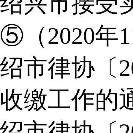
绍兴市接受
⑤（2020年
绍市律协〔2
收缴工作的
绍市律协〔2