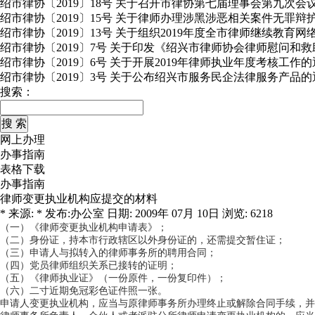
绍市律协〔2019〕18号 关于召开市律协第七届理事会第九次会
绍市律协〔2019〕15号 关于律师办理涉黑涉恶相关案件无罪
绍市律协〔2019〕13号 关于组织2019年度全市律师继续教育
绍市律协〔2019〕7号 关于印发《绍兴市律师协会律师慰问和
绍市律协〔2019〕6号 关于开展2019年律师执业年度考核工作
绍市律协〔2019〕3号 关于公布绍兴市服务民企法律服务产品的
搜索：
网上办理
办事指南
表格下载
办事指南
律师变更执业机构应提交的材料
* 来源: * 发布:办公室 日期: 2009年 07月 10日 浏览: 6218
（一）《律师变更执业机构申请表》；
（二）身份证，持本市行政辖区以外身份证的，还需提交暂住证；
（三）申请人与拟转入的律师事务所的聘用合同；
（四）党员律师组织关系已接转的证明；
（五）《律师执业证》（一份原件，一份复印件）；
（六）二寸近期免冠彩色证件照一张。
申请人变更执业机构，应当与原律师事务所办理终止或解除合同手续，并