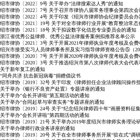
绍市律协〔2022〕9号 关于举办“法律搜索达人秀”的通知
绍市律协〔2022〕7号 关于召开市律协八届常务理事会第四次
绍市律协〔2022〕4号 关于印发《绍兴市律师协会纪律委员会
绍市律协〔2021〕19号 关于对全市律师行业开展“教育整治常
绍市律协〔2021〕18号 关于拟设数字化信息专业委员会的通知
浙江省优秀公益律师、优秀公益法律服务案例拟推荐名单公示
绍市律协〔2021〕3号 关于开展2021年律师执业年度考核及会
绍兴市接受实习人员律师事务所及实习指导律师资格公告⑤（2020年
绍市律协〔2020〕7号 关于开展2020年律师执业年度考核及会
绍市律协〔2020〕3号 关于推选绍兴市第八次律师代表大会
关于新年复工的通知
“同舟共济 抗击新冠病毒”捐赠倡议书
绍市律协〔2019〕32号 关于印发《律师担任企业法律顾问操作
关于举办《银行不良资产处置》专题讲座的通知
关于举办“会长开讲啦”第五期活动的通知
关于举办“合同起草与审查实务”专题讲座的通知
绍市律协〔2019〕24号 关于“纪念绍兴律师四十年”画册资料征
关于举办“会长开讲啦”第四期活动的通知
绍市律协〔2019〕21号 关于举办2019年度绍兴市律师实务理
关于举办律师行政业务讲座的通知
绍市律协〔2019〕20号 关于在全市律师事务所开展“驻在式”