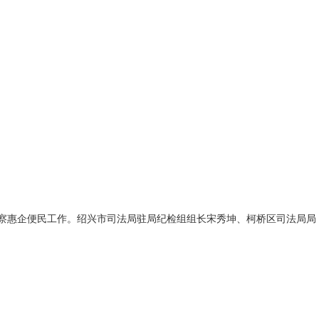
考察惠企便民工作。绍兴市司法局驻局纪检组组长宋秀坤、柯桥区司法局局