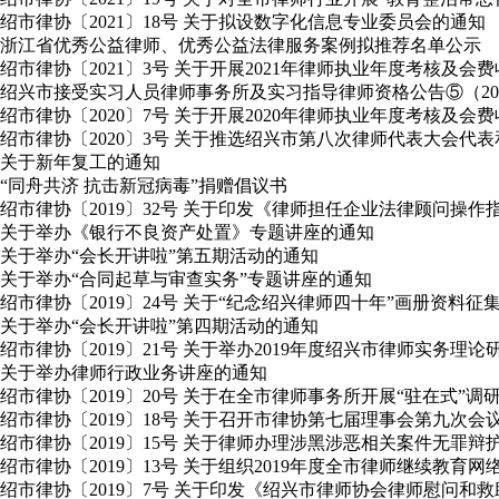
绍市律协〔2021〕18号 关于拟设数字化信息专业委员会的通知
浙江省优秀公益律师、优秀公益法律服务案例拟推荐名单公示
绍市律协〔2021〕3号 关于开展2021年律师执业年度考核及会
绍兴市接受实习人员律师事务所及实习指导律师资格公告⑤（2020年
绍市律协〔2020〕7号 关于开展2020年律师执业年度考核及会
绍市律协〔2020〕3号 关于推选绍兴市第八次律师代表大会
关于新年复工的通知
“同舟共济 抗击新冠病毒”捐赠倡议书
绍市律协〔2019〕32号 关于印发《律师担任企业法律顾问操作
关于举办《银行不良资产处置》专题讲座的通知
关于举办“会长开讲啦”第五期活动的通知
关于举办“合同起草与审查实务”专题讲座的通知
绍市律协〔2019〕24号 关于“纪念绍兴律师四十年”画册资料征
关于举办“会长开讲啦”第四期活动的通知
绍市律协〔2019〕21号 关于举办2019年度绍兴市律师实务理
关于举办律师行政业务讲座的通知
绍市律协〔2019〕20号 关于在全市律师事务所开展“驻在式”
绍市律协〔2019〕18号 关于召开市律协第七届理事会第九次会
绍市律协〔2019〕15号 关于律师办理涉黑涉恶相关案件无罪
绍市律协〔2019〕13号 关于组织2019年度全市律师继续教育
绍市律协〔2019〕7号 关于印发《绍兴市律师协会律师慰问和