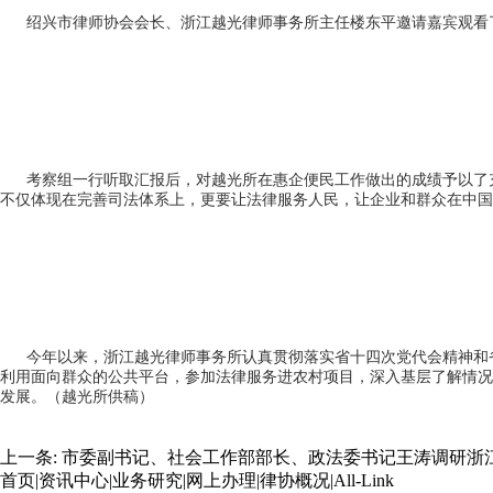
绍兴市律师协会会长、浙江越光律师事务所主任楼东平邀请嘉宾观看
考察组一行听取汇报后，对越光所在惠企便民工作做出的成绩予以了
不仅体现在完善司法体系上，更要让法律服务人民，让企业和群众在中国
今年以来，浙江越光律师事务所认真贯彻落实省十四次党代会精神和
利用面向群众的公共平台，参加法律服务进农村项目，深入基层了解情况
发展。（越光所供稿）
上一条:
市委副书记、社会工作部部长、政法委书记王涛调研浙
首页
|
资讯中心
|
业务研究
|
网上办理
|
律协概况
|
All-Link