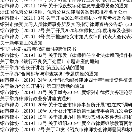
绍市律协〔2021〕18号 关于拟设数字化信息专业委员会的通知
浙江省优秀公益律师、优秀公益法律服务案例拟推荐名单公示
绍市律协〔2021〕3号 关于开展2021年律师执业年度考核及会
绍兴市接受实习人员律师事务所及实习指导律师资格公告⑤（2020年
绍市律协〔2020〕7号 关于开展2020年律师执业年度考核及会
绍市律协〔2020〕3号 关于推选绍兴市第八次律师代表大会
关于新年复工的通知
“同舟共济 抗击新冠病毒”捐赠倡议书
绍市律协〔2019〕32号 关于印发《律师担任企业法律顾问操作
关于举办《银行不良资产处置》专题讲座的通知
关于举办“会长开讲啦”第五期活动的通知
关于举办“合同起草与审查实务”专题讲座的通知
绍市律协〔2019〕24号 关于“纪念绍兴律师四十年”画册资料征
关于举办“会长开讲啦”第四期活动的通知
绍市律协〔2019〕21号 关于举办2019年度绍兴市律师实务理
关于举办律师行政业务讲座的通知
绍市律协〔2019〕20号 关于在全市律师事务所开展“驻在式”
绍市律协〔2019〕18号 关于召开市律协第七届理事会第九次会
绍市律协〔2019〕15号 关于律师办理涉黑涉恶相关案件无罪
绍市律协〔2019〕13号 关于组织2019年度全市律师继续教育
绍市律协〔2019〕7号 关于印发《绍兴市律师协会律师慰问和