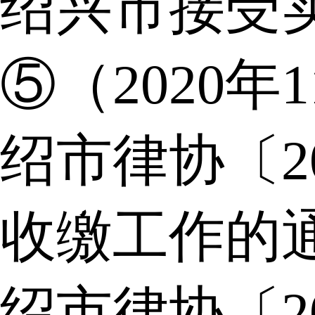
绍兴市接受
⑤（2020年
绍市律协〔2
收缴工作的
绍市律协〔2